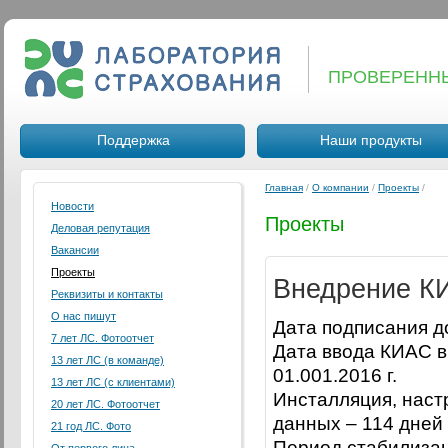
ПРОВЕРЕНН
Поддержка
Наши продукты
Главная
/
О компании
/
Проекты
/
Новости
Проекты
Деловая репутация
Вакансии
Проекты
Внедрение К
Реквизиты и контакты
О нас пишут
Дата подписания до
7 лет ЛС. Фотоотчет
Дата ввода КИАС 
13 лет ЛС (в команде)
01.001.2016 г.
13 лет ЛС (с клиентами)
Инсталляция, наст
20 лет ЛС. Фотоотчет
данных – 114 дней
21 год ЛС. Фото
Период стабилизац