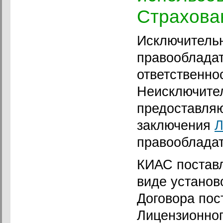
Страхова
Исключитель
правообладат
ответственно
Неисключите
предоставля
заключения
Л
правооблада
КИАС поставл
виде установ
Договора пос
Лицензионног