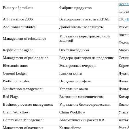
Accen
Factory of products
Фабрика продуктов
по рез
All new since 2006
Все хорошее, что есть в КИАС
СК
«
Additional attributes
Дополнительные артибуты
Рахма
Аксан
Управление перестраховочной
Management of reinsurance
защитой
Федор
Report of the agent
Отчет посредника
Марки
Management of prolongation
Бордеро договоров на продление
Семин
Electronic turns
Электронные очереди
Ефрем
General Ledger
Главная книга
Лукья
Portfolio transfer
Передача портфеля
Лукья
Notification management
Управление авизо
Лукья
Red Flags
Выявление мошенничества
Комар
Business processes management
Управление бизнес-процессами
Ивано
Claim Workflow
Claim Workflow
Утков
Commission Management
Автоматический расчет КВ
Фатья
Management of payments
Казначейство
Усов 