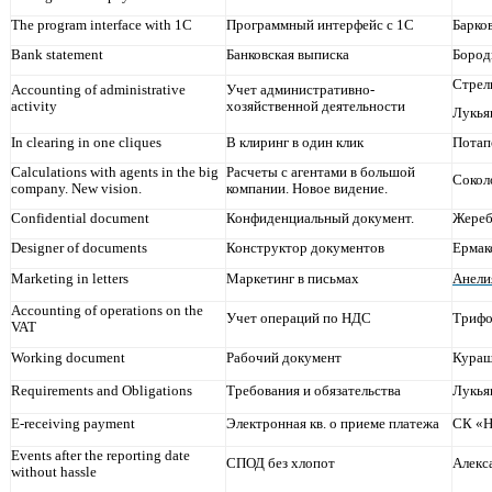
The program interface with 1C
Программный интерфейс с 1С
Барко
Bank statement
Банковская выписка
Бород
Стрел
Accounting of administrative
Учет административно-
activity
хозяйственной деятельности
Лукья
In clearing in one cliques
В клиринг в один клик
Потап
Calculations with agents in the big
Расчеты с агентами в большой
Сокол
company. New vision.
компании. Новое видение.
Confidential document
Конфиденциальный документ.
Жереб
Designer of documents
Конструктор документов
Ермак
Marketing in letters
Маркетинг в письмах
Анели
Accounting of operations on the
Учет операций по НДС
Трифо
VAT
Working document
Рабочий документ
Кураш
Requirements and Obligations
Требования и обязательства
Лукья
E-receiving payment
Электронная кв. о приеме платежа
СК «
Events after the reporting date
СПОД без хлопот
Алекс
without hassle