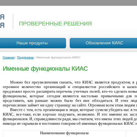
ПРОВЕРЕННЫЕ РЕШЕНИЯ
Наши продукты
Обновления КИАС
Главная
/
Поддержка
/
Именные функционалы КИАС
Именные функционалы КИАС
Можно без преувеличения сказать, что КИАС является продуктом, в р
огромное количество организаций и специалистов российского и казах
предложил просто расширить перечень учетных полей, кто-то сделать новы
функционалы, которые сегодня являются настолько привычными для по
представить, как раньше можно было без них обходиться. И этих люд
перечисление займет ни одну страницу на сайте. Огромная всем этим людям з
Вместе с тем, есть организации и люди, которые сумели убедить нас в т
КИАС, все-таки, если хорошо подумать, возможно. И это именно их зас
функционалов. И, справедливости ради, мы считаем, что имена этих людей 
никогда не скрывали и постоянно говорим об именных функционалах КИАС 
Наименование функционала