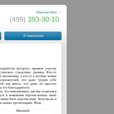
|
Обратная связь
(499)
393-30-10
О компании
азработке которого, приняло участие
станского страховых рынков. Кто-то
е механизмы, а кто-то и вообще новые
льзователей, что даже трудно себе
ей так много, что даже их простое
а это благодарность.
ом, что невозможное, как мы полагали в
луга в появлении перечисленных ниже
должны быть перечислены. Хотя мы их и
на наших презентациях. Итак…
Именной