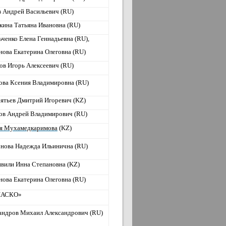
в Андрей Васильевич (RU)
кина Татьяна Ивановна (RU)
ьченко Елена Геннадьевна (RU),
нова Екатерина Олеговна (RU)
ов Игорь Алексеевич (RU)
ова Ксения Владимировна (RU)
ятьев Дмитрий Игоревич (KZ)
ов Андрей Владимирович (RU)
я Мухамедкаримова
(
KZ
)
нова Надежда Ильинична (RU)
вили Инна Степановна (KZ)
нова Екатерина Олеговна (RU)
НАСКО»
андров Михаил Александрович (RU)