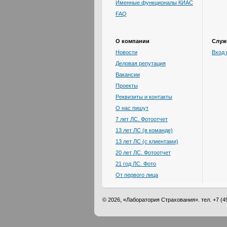
Именные функционалы КИАС
FAQ
О компании
Служ
Новости
Вход 
Деловая репутация
Вакансии
Проекты
Реквизиты и контакты
О нас пишут
7 лет ЛС. Фотоотчет
13 лет ЛС (в команде)
13 лет ЛС (с клиентами)
20 лет ЛС. Фотоотчет
21 год ЛС. Фото
От первого лица
© 2026, «Лаборатория Страхования». тел. +7 (49