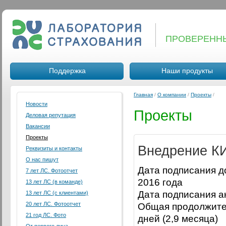
ПРОВЕРЕНН
Поддержка
Наши продукты
Главная
/
О компании
/
Проекты
/
Новости
Проекты
Деловая репутация
Вакансии
Проекты
Внедрение К
Реквизиты и контакты
О нас пишут
Дата подписания д
7 лет ЛС. Фотоотчет
2016 года
13 лет ЛС (в команде)
Дата подписания а
13 лет ЛС (с клиентами)
20 лет ЛС. Фотоотчет
Общая продолжител
21 год ЛС. Фото
дней (2,9 месяца)