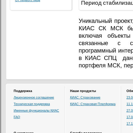
От первого лица
Период стабилизац
Уникальный проект
КИАС СК МСК был
включая объекты 
связанные с су
программный инте
в КИАС СПЦ данны
портфеля МСК, пе
Поддержка
Наши продукты
Обн
Лицензионное соглашение
КИАС: Страхование
23.
Техническая поддержка
КИАС: Страховая Платформа
11.
Именные функционалы КИАС
27.
FAQ
17.
17.