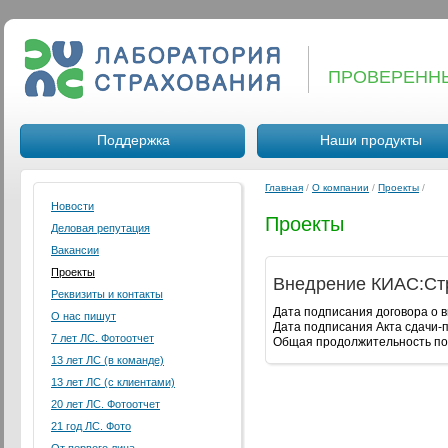
ПРОВЕРЕНН
Поддержка
Наши продукты
Главная
/
О компании
/
Проекты
/
Новости
Проекты
Деловая репутация
Вакансии
Проекты
Внедрение КИАС:Ст
Реквизиты и контакты
Дата подписания договора о вн
О нас пишут
Дата подписания Акта сдачи-пр
7 лет ЛС. Фотоотчет
Общая продолжительность по 
13 лет ЛС (в команде)
13 лет ЛС (с клиентами)
20 лет ЛС. Фотоотчет
21 год ЛС. Фото