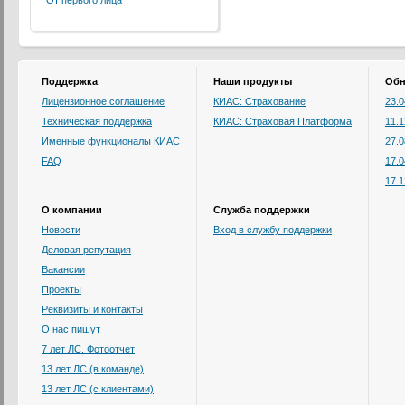
От первого лица
Поддержка
Наши продукты
Обн
Лицензионное соглашение
КИАС: Страхование
23.
Техническая поддержка
КИАС: Страховая Платформа
11.
Именные функционалы КИАС
27.
FAQ
17.
17.
О компании
Служба поддержки
Новости
Вход в службу поддержки
Деловая репутация
Вакансии
Проекты
Реквизиты и контакты
О нас пишут
7 лет ЛС. Фотоотчет
13 лет ЛС (в команде)
13 лет ЛС (с клиентами)