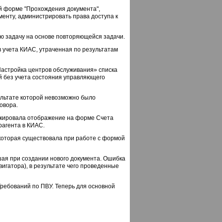
ой форме "Прохождения документа",
енту, администрировать права доступа к
ую задачу на основе повторяющейся задачи.
 учета КИАС, утраченная по результатам
Настройка центров обслуживания» списка
й без учета состояния управляющего
ультате которой невозможно было
овора.
локировала отображение на форме Счета
трагента в КИАС.
 которая существовала при работе с формой
шая при создании нового документа. Ошибка
игатора), в результате чего проведенные
Требований по ПВУ. Теперь для основной