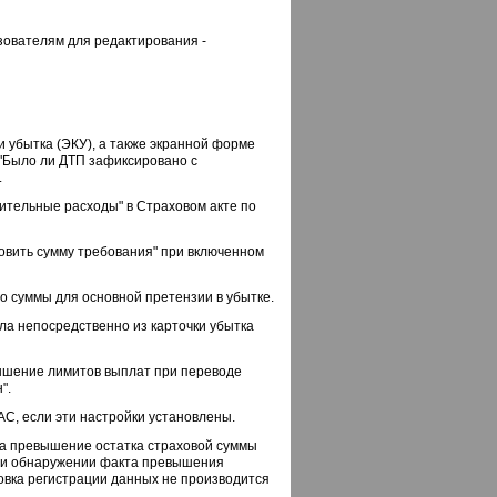
зователям для редактирования -
и убытка (ЭКУ), а также экранной форме
"Было ли ДТП зафиксировано с
.
нительные расходы" в Страховом акте по
овить сумму требования" при включенном
го суммы для основной претензии в убытке.
ла непосредственно из карточки убытка
вышение лимитов выплат при переводе
".
С, если эти настройки установлены.
на превышение остатка страховой суммы
, при обнаружении факта превышения
вка регистрации данных не производится