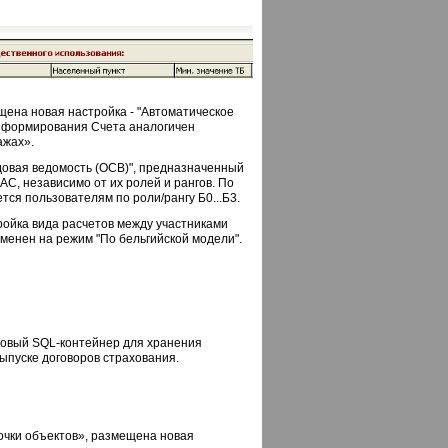
щена новая настройка - "Автоматическое
м формирования Счета аналогичен
ажах».
ьдовая ведомость (ОСВ)", предназначенный
С, независимо от их ролей и рангов. По
тся пользователям по роли/рангу Б0...Б3.
ройка вида расчетов между участниками
менен на режим "По бельгийской модели".
новый SQL-контейнер для хранения
ыпуске договоров страхования.
очки объектов», размещена новая