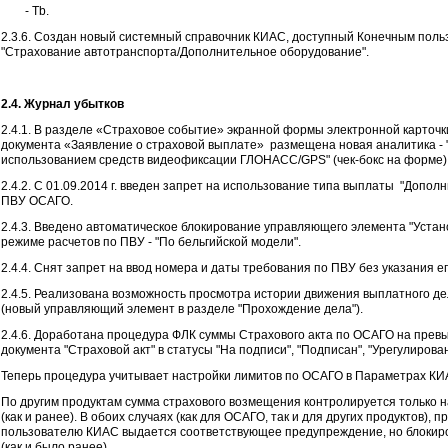
- Tb.
2.3.6. Создан новый системный справочник КИАС, доступный Конечным поль
"Страхование автотранспорта/Дополнительное оборудование".
2.4.
Журнал убытков
2.4.1. В разделе «Страховое событие» экранной формы электронной карточк
документа «Заявление о страховой выплате» размещена новая аналитика - 
использованием средств видеофиксации ГЛОНАСС/GPS" (чек-бокс на форме)
2.4.2. С 01.09.2014 г. введен запрет на использование типа выплаты "Допол
ПВУ ОСАГО.
2.4.3. Введено автоматическое блокирование управляющего элемента "Устан
режиме расчетов по ПВУ - "По бельгийской модели".
2.4.4. Снят запрет на ввод номера и даты требования по ПВУ без указания е
2.4.5. Реализована возможность просмотра истории движения выплатного де
(новый управляющий элемент в разделе "Прохождение дела").
2.4.6. Доработана процедура ФЛК суммы Страхового акта по ОСАГО на пре
документа "Страховой акт" в статусы "На подписи", "Подписан", "Урегулирован
Теперь процедура учитывает настройки лимитов по ОСАГО в Параметрах КИА
По другим продуктам сумма страхового возмещения контролируется только 
(как и ранее). В обоих случаях (как для ОСАГО, так и для других продуктов)
пользователю КИАС выдается соответствующее предупреждение, но блокиро
(как и было ранее).