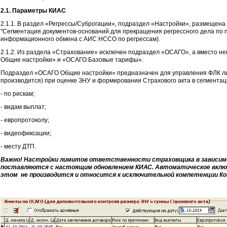
2.1. Параметры КИАС
2.1.1. В раздел «Регрессы/Суброгации», подраздел «Настройки», размещена 
"Сегментация документов-оснований для прекращения регрессного дела по 
информационного обмена с АИС НССО по регрессам).
2.1.2. Из раздела «Страхование» исключен подраздел «ОСАГО», а вместо н
Общие настройки» и «ОСАГО Базовые тарифы».
Подраздел «ОСАГО Общие настройки» предназначен для управления ФЛК ли
производится) при оценке ЗНУ и формировании Страхового акта в сегментац
- по рискам;
- видам выплат;
- европротоколу;
- видеофиксации;
- месту ДТП.
Важно! Настройки лимитов ответственности страховщика в зависим
поставляются с настоящим обновлением КИАС. Автоматическое включ
этом не производится и относится к исключительной компетенции Ко