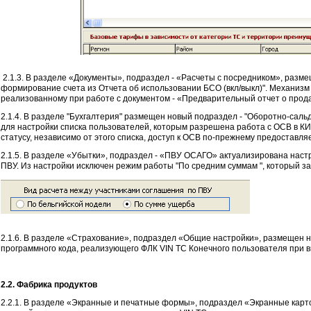
2.1.3. В разделе «Документы», подраздел - «Расчеты с посредником», разме
формирование счета из Отчета об использовании БСО (вкл/выкл)". Механиз
реализованному при работе с документом - «Предварительный отчет о прод
2.1.4. В разделе "Бухгалтерия" размещен новый подраздел - "Оборотно-сал
для настройки списка пользователей, которым разрешена работа с ОСВ в КИА
статусу, независимо от этого списка, доступ к ОСВ по-прежнему предоставляе
2.1.5. В разделе «Убытки», подраздел - «ПВУ ОСАГО» актуализирована наст
ПВУ. Из настройки исключен режим работы "По средним суммам ", который за
2.1.6. В разделе «Страхование», подраздел «Общие настройки», размещен 
программного кода, реализующего ФЛК VIN ТС Конечного пользователя при в
2.2. Фабрика продуктов
2.2.1. В разделе «Экранные и печатные формы», подраздел «Экранные карт