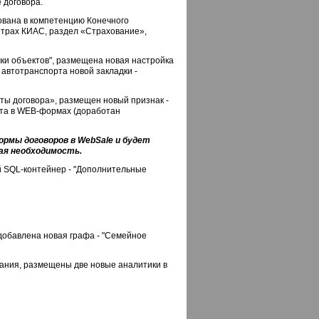
 договора.
ована в компетенцию Конечного
етрах КИАС, раздел «Страхование»,
чки объектов", размещена новая настройка
 автотранспорта новой закладки -
ты договора», размещен новый признак -
та в WEB-формах (доработан
ормы договоров в
WebSale и будет
ая необходимость.
ый SQL-контейнер - "Дополнительные
 добавлена новая графа - "Семейное
ования, размещены две новые аналитики в