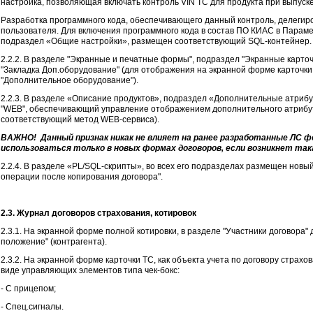
настройка, позволяющая включать контроль VIN ТС для продукта при выпуске
Разработка программного кода, обеспечивающего данный контроль, делегир
пользователя. Для включения программного кода в состав ПО КИАС в Парам
подраздел «Общие настройки», размещен соответствующий SQL-контейнер.
2.2.2. В разделе "Экранные и печатные формы", подраздел "Экранные карто
"Закладка Доп.оборудование" (для отображения на экранной форме карточки
"Дополнительное оборудование").
2.2.3. В разделе «Описание продуктов», подраздел «Дополнительные атрибу
"WEB", обеспечивающий управление отображением дополнительного атрибу
соответствующий метод WEB-сервиса).
ВАЖНО! Данный признак никак не влияет на ранее разработанные ЛС ф
использоваться только в новых формах договоров, если возникнет так
2.2.4. В разделе «PL/SQL-скрипты», во всех его подразделах размещен нов
операции после копирования договора".
2.3.
Журнал договоров страхования, котировок
2.3.1. На экранной форме полной котировки, в разделе "Участники договора"
положение" (контрагента).
2.3.2. На экранной форме карточки ТС, как объекта учета по договору страх
виде управляющих элементов типа чек-бокс:
- С прицепом;
- Спец.сигналы.