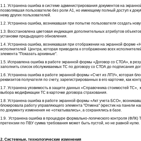
1.1. Устранена ошибка в системе администрирования документов на экранн
позволявшая пользователю без роли А1, но имеющему полный доступ к докум
нему других пользователей.
1.2. Устранена ошибка, возникавшая при попытке пользователя создать нов
1.3. Восстановлена цветовая индикация дополнительных атрибутов объектов
установки предыдущего обновления.
1.4. Устранена ошибка, возникавшая при отображении на экранной форме «
исполнителей Центра, которая приводила к отображению всех исполнителе
элемента "Показать архивные".
1.5. Исправлена ошибка в работе экранной формы «Договор со СТОА», в рез
заполнить список обслуживаемых ТС по договору со СТОА до подписания дог
1.6. Устранена ошибка в работе экранной формы «Счет из ЛПУ», которая б
реквизитов получателя по счету, зарегистрированных в его карточке, как кон
1.7. Устранена уязвимость в защите данных «Справочника стоимостей ТС»,
выбора модификации ТС в карточке договора страхования.
1.8. Устранена ошибка в работе экранной формы «Акт учета БСО», возникав
блокировала работу управляющего элемента "Отмена" (крестик на панели нав
по документу изменения не «откатывались», а сохранялись в базе.
1.9. Устранена ошибка в процедуре формально-логического контроля (ФЛК) 
претензии по ПВУ сумма требования может быть пустой, но не равной нулю.
2. Системные, технологические изменения