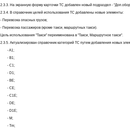
2.3.3. На экранную форму карточки ТС добавлен новый подраздел - "Доп.обо
2.3.4. В справочник целей использования ТС добавлены новые элементы:
- Перевозка опасных грузов;
- Перевозка пассажиров (кроме такси, маршрутных такси).
Цель использования "Такси" переименована в "Такси, Маршрутное такси".
2.3.5. Актуализирован справочник категорий ТС путем добавления новых эле
- A1;
- B1;
- C1;
- D1;
- BE;
- CE;
- C1E;
- DE;
- D1E;
- M;
- Tm;