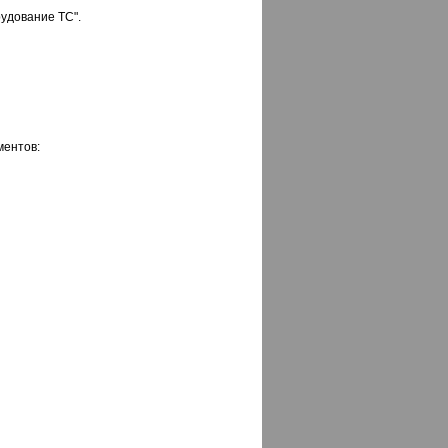
рудование ТС".
ментов: