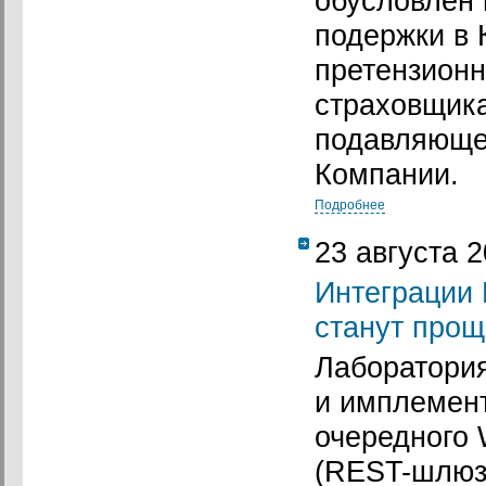
обусловлен 
подержки в 
претензионн
страховщика
подавляющег
Компании.
Подробнее
23 августа 
Интеграции
станут прощ
Лаборатория
и имплемен
очередного
(REST-шлюз