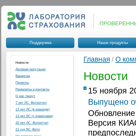
ПРОВЕРЕНН
Поддержка
Наши продукты
Главная
/
О ком
Новости
Деловая репутация
Новости
Вакансии
Проекты
15 ноября 2
Реквизиты и контакты
О нас пишут
Выпущено о
7 лет ЛС. Фотоотчет
13 лет ЛС (в команде)
Обновление 
13 лет ЛС (с клиентами)
Версия КИАС
20 лет ЛС. Фотоотчет
21 год ЛС. Фото
предпоследн