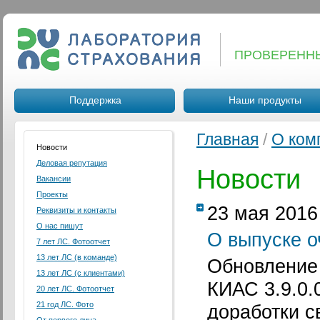
ПРОВЕРЕНН
Поддержка
Наши продукты
Главная
/
О ком
Новости
Деловая репутация
Новости
Вакансии
Проекты
23 мая 2016
Реквизиты и контакты
О нас пишут
О выпуске 
7 лет ЛС. Фотоотчет
13 лет ЛС (в команде)
Обновление 
13 лет ЛС (с клиентами)
КИАС 3.9.0.
20 лет ЛС. Фотоотчет
21 год ЛС. Фото
доработки с